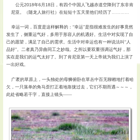
公元2018年6月18日，有四个中国人飞越赤道空降到了东非肯
尼亚。（随龙人旅行社）在短短十五天里他们经历了…………
幸运一词，百度是这样解释的：“幸运”是指很难发生的好事竟然
发生了，侧重运气好，多用于形容人的机遇好。生活中对实现了自
己的愿望，满足了自己的需求。生活中对幸运也有一种说法叫“人
品好”。二者真乃异曲同工之妙哉。之所以要双重强调运气好，那
实在是我们的运气太好了。到了肯尼亚第一天上帝就为我们上演了
一出好戏。
广袤的草原上，一头独处的母狮俯卧在草丛中百无聊赖地打着哈
欠，一只落单的角马歪打正着地靠拢过去，它们不期而遇～～～，
此处省略若干字，直接上镜头——