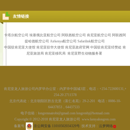
友情链接
卡塔尔航空公司
埃塞俄比亚航空公司
阿联酋航空公司
肯尼亚航空公司
阿联酋阿
提哈德航空公司
Airkenya航空公司
Safarilink航空公司
中国驻肯尼亚大使馆
肯尼亚驻华大使馆 肯尼亚政府官网
中国驻肯尼亚经赞处
肯
尼亚旅游局
肯尼亚移民局
肯尼亚野生动物服务署
肯尼亚龙人旅游公司内罗毕办公室：内罗毕中国城3层，电话：+254-722600131,+
254-20 2711578
北京代表处：北京朝阳区胜古北里（富仁名苑）29-2-201 电话：0086-10-
64437853，64437533
电子信箱：
longrennairobi@gmail.com longrenbj@hotmail.com
Copyright © 2012-2018 肯尼亚龙人旅游公司 www.kenyalongren.com
备案号 |
京公网安备 11010502034329号
技术支持：
云梦网络