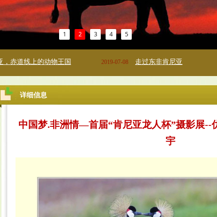
1
2
3
4
5
道线上的动物王国
走过东非肯尼亚
2019-07-08
详细信息
中国梦.非洲情—首届“肯尼亚龙人杯”摄影展--
宇