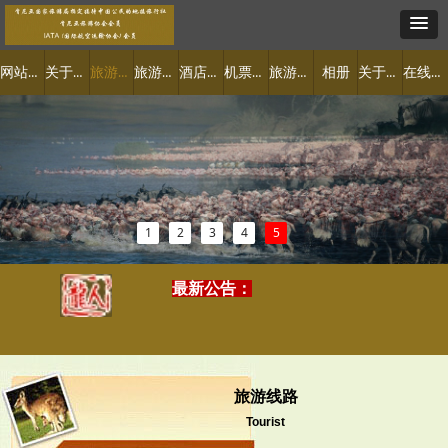
网站首页
关于肯尼亚
旅游景点
旅游线路
酒店预定
机票签证
旅游攻略
关于我们
在线预订
相册
1
2
3
4
5
最新公告：
邀您一起与动物共浴在天体之中
2018-11-13
2
旅游线路
Tourist